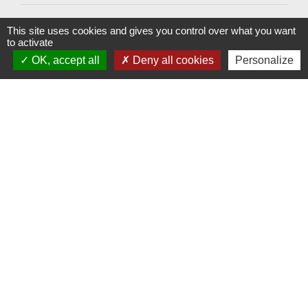
PLU
This site uses cookies and gives you control over what you want
to activate
OK, accept all
Deny all cookies
Personalize
keyboard_arrow_right
Enquête publique - Dossier de consultation
Contact
Commune de Mittelwihr
Route du Vin
68630 Mittelwihr - FRANCE
+33 3 89 47 90 23
Contact par formulaire
Liens